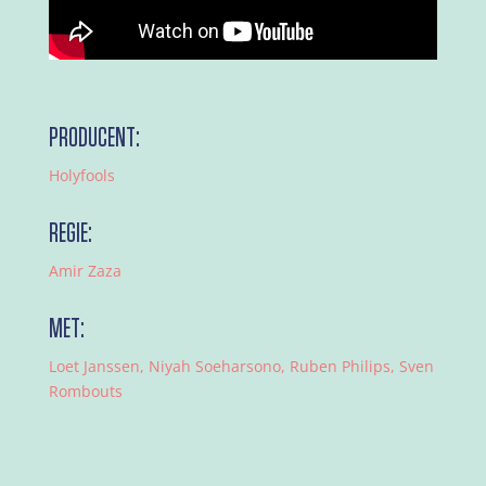
PRODUCENT:
Holyfools
REGIE:
Amir Zaza
MET:
Loet Janssen, Niyah Soeharsono, Ruben Philips, Sven
Rombouts