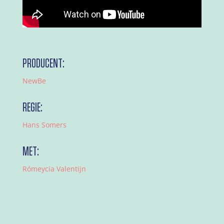
PRODUCENT:
NewBe
REGIE:
Hans Somers
MET:
Rómeycia Valentijn