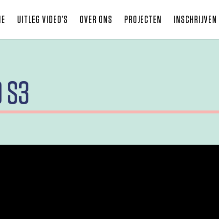
ME
UITLEG VIDEO’S
OVER ONS
PROJECTEN
INSCHRIJVEN
O S3