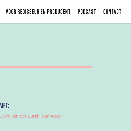
VOOR REGISSEUR EN PRODUCENT
PODCAST
CONTACT
MET:
David van der Burgh, Raf Vegter