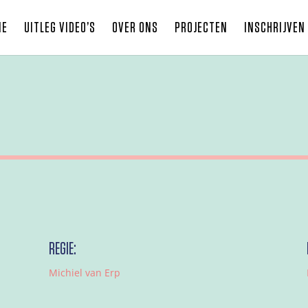
ME
UITLEG VIDEO’S
OVER ONS
PROJECTEN
INSCHRIJVEN
REGIE:
Michiel van Erp