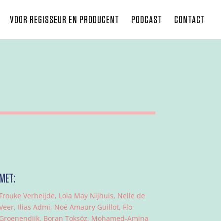
VOOR REGISSEUR EN PRODUCENT
PODCAST
CONTACT
MET:
Frouke Verheijde, Lola May Nijhuis, Nelle de
Veer, Ilias Admi, Noé Amaury Guillot, Flo
Groenendijk, Boran Toksöz, Mohamed-Amina