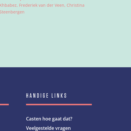
Khbabez, Frederiek van der Veen, Christina
Steenbergen
HANDIGE LINKS
Casten hoe gaat dat?
Veelgestelde vragen