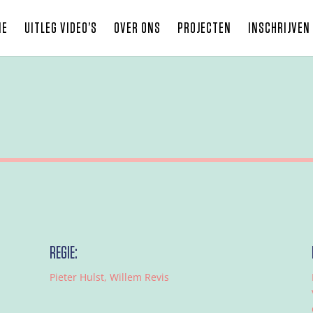
ME
UITLEG VIDEO’S
OVER ONS
PROJECTEN
INSCHRIJVEN
REGIE:
Pieter Hulst, Willem Revis