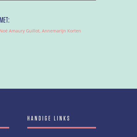
MET:
Noé Amaury Guillot, Annemarijn Korten
HANDIGE LINKS