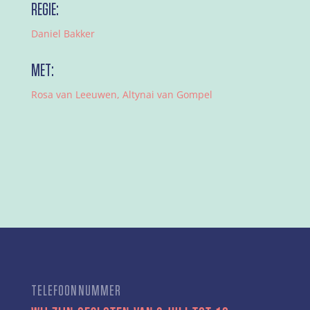
REGIE:
Daniel Bakker
MET:
Rosa van Leeuwen, Altynai van Gompel
TELEFOONNUMMER