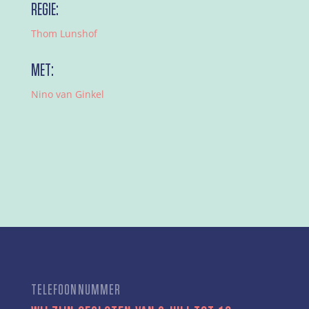
REGIE:
Thom Lunshof
MET:
Nino van Ginkel
TELEFOONNUMMER