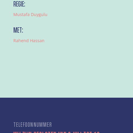
REGIE:
Mustafa Duygulu
MET:
Rahend Hassan
TELEFOONNUMMER