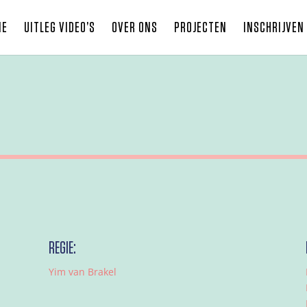
ME
UITLEG VIDEO’S
OVER ONS
PROJECTEN
INSCHRIJVEN
REGIE:
Yim van Brakel