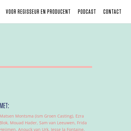
VOOR REGISSEUR EN PRODUCENT
PODCAST
CONTACT
MET:
Matsen Montsma (ism Groen Casting), Ezra
Blok, Mouad Hader, Sam van Leeuwen, Frida
Heijmen, Anouck van Urk, Jesse la Fontaine,