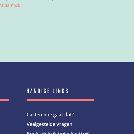
Alula Kock
HANDIGE LINKS
Casten hoe gaat dat?
Veelgestelde vragen
Boek “Help ik (mijn kind) wil