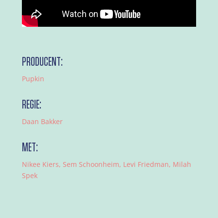
PRODUCENT:
Pupkin
REGIE:
Daan Bakker
MET:
Nikee Kiers, Sem Schoonheim, Levi Friedman, Milah
Spek