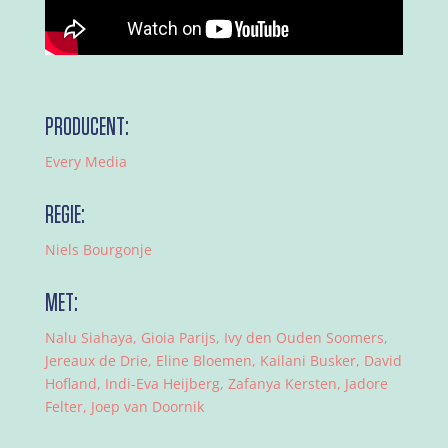
PRODUCENT:
Every Media
REGIE:
Niels Bourgonje
MET:
Nalu Siahaya, Gioia Parijs, Ivy den Ouden Soomers,
Jereaux de Drie, Eline Bloemen, Kailani Busker, David
Hofland, Indi-Eva Heijberg, Zafanya Kersten, Jadore
Felter, Joep van Doornik