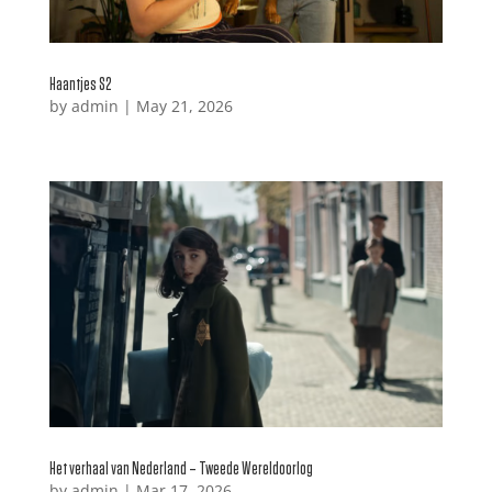
Haantjes S2
by
admin
|
May 21, 2026
Het verhaal van Nederland – Tweede Wereldoorlog
by
admin
|
Mar 17, 2026